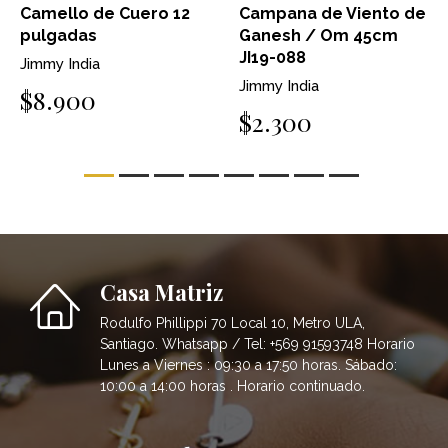
Camello de Cuero 12
Campana de Viento de
pulgadas
Ganesh / Om 45cm
JI19-088
Jimmy India
Jimmy India
$8.900
$2.300
Casa Matriz
Rodulfo Phillippi 70 Local 10, Metro ULA,
Santiago. Whatsapp / Tel: +569 91593748 Horario
Lunes a Viernes : 09:30 a 17:50 horas. Sábado:
10:00 a 14:00 horas . Horario continuado.