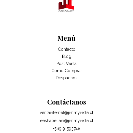
Menú
Contacto
Blog
Post Venta
Como Comprar
Despachos
Contáctanos
ventainternet@jimmyindia.cl
eeshabellani@jimmyindia.cl
+569 91593748