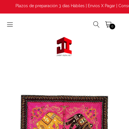
Plazos de preparación 3 días Hábiles | Envios X Pagar | Consu
0