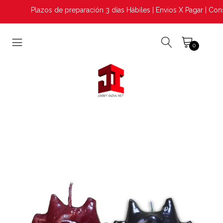
Plazos de preparación 3 días Hábiles | Envios X Pagar | Cons
0