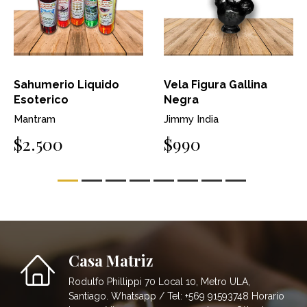
Sahumerio Liquido
Vela Figura Gallina
Esoterico
Negra
Mantram
Jimmy India
$2.500
$990
Casa Matriz
Rodulfo Phillippi 70 Local 10, Metro ULA,
Santiago. Whatsapp / Tel: +569 91593748 Horario