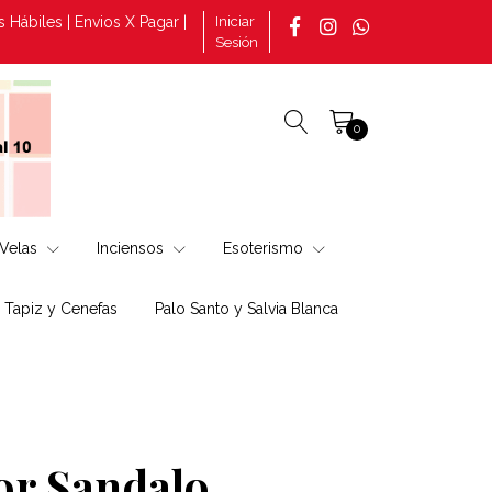
les | Envios X Pagar | Consultas por pedidos tomado en la página 
Iniciar
Sesión
0
Velas
Inciensos
Esoterismo
, Tapiz y Cenefas
Palo Santo y Salvia Blanca
or Sandalo