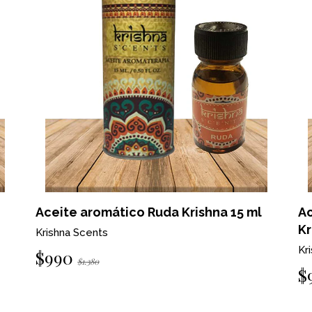
Aceite aromático Reina de la noche
Ac
Krishna 15ml
Kr
Krishna Scents
$
$990
$1.380