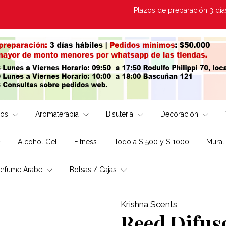
Plazos de preparación 3 días Hábi
los
Aromaterapia
Bisutería
Decoración
Alcohol Gel
Fitness
Todo a $ 500 y $ 1000
Mural
erfume Arabe
Bolsas / Cajas
Krishna Scents
Reed Difus