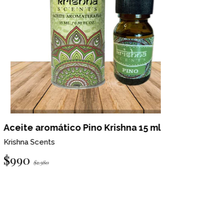
eite aromático Pino Krishna 15 ml
Aceite ar
ishna Scents
Krishna Scen
990
$990
$1.380
$1.380