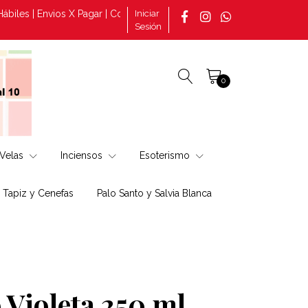
s | Envios X Pagar | Consultas por pedidos tomado en la página +5
Iniciar
Sesión
0
Velas
Inciensos
Esoterismo
, Tapiz y Cenefas
Palo Santo y Salvia Blanca
 Violeta 250 ml