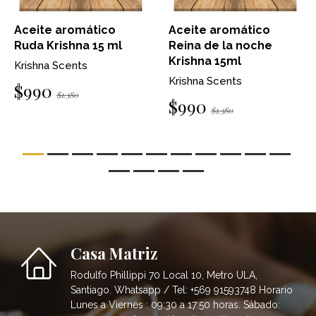
Aceite aromático
Aceite aromático
Ruda Krishna 15 ml
Reina de la noche
Krishna 15ml
Krishna Scents
Krishna Scents
$990
$1.380
$990
$1.380
Casa Matriz
Rodulfo Phillippi 70 Local 10, Metro ULA,
Santiago. Whatsapp / Tel: +569 91593748 Horario
Lunes a Viernes : 09:30 a 17:50 horas. Sábado: